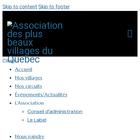
Skip to content
Skip to footer
Close
Accueil
Nos villages
Nos circuits
Événements/Actualités
L’Association
Conseil d’administration
Le Label
Nous joindre